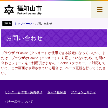
ペ
メ
ー
ニ
ジ
ュ
の
ー
先
を
トップページ
>
お問い合わせ
頭
飛
本
で
ば
お問い合わせ
文
す
し
。
て
本
ブラウザでCookie（クッキー）が使用できる設定になっていない、ま
文
たは、ブラウザがCookie（クッキー）に対応していないため、お問い
へ
合わせフォームをご利用頂けません。Cookie（クッキー）に対応して
いて、この画面が表示されている場合は、ページ更新を行ってくださ
い。
リンク・著作権・免責事項
個人情報保護
アクセシビリティ
バナー広告について