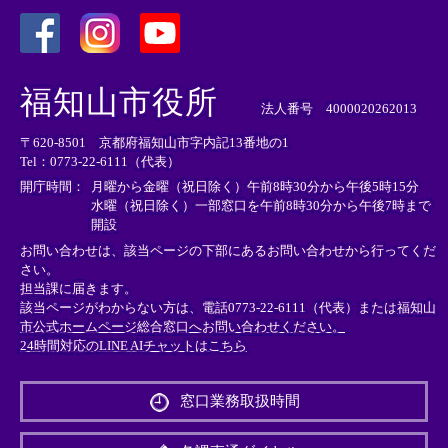
＜
＜
＜
外
外
外
福知山市役所
部
部
部
法人番号 4000020262013
リ
リ
リ
〒620-8501 京都府福知山市字内記13番地の1
ン
ン
ン
Tel：0773-22-6111（代表）
ク
ク
ク
＞
＞
＞
開庁時間：
月曜から金曜（祝日除く）午前8時30分から午後5時15分
水曜（祝日除く）一部窓口を午前8時30分から午後7時まで
開設
お問い合わせは、該当ページの下部にあるお問い合わせから行ってくだ
さい。
担当課に届きます。
該当ページがわからない方は、電話0773-22-6111（代表）または
福知山
市公式ホームページ総合窓口へお問い合わせください。
24時間対応のLINE AIチャットはこちら
＜
外
窓口業務取扱時間
部
リ
ン