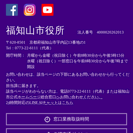
＜
＜
＜
外
外
外
福知山市役所
部
部
部
法人番号 4000020262013
リ
リ
リ
〒620-8501 京都府福知山市字内記13番地の1
ン
ン
ン
Tel：0773-22-6111（代表）
ク
ク
ク
＞
＞
＞
開庁時間：
月曜から金曜（祝日除く）午前8時30分から午後5時15分
水曜（祝日除く）一部窓口を午前8時30分から午後7時まで
開設
お問い合わせは、該当ページの下部にあるお問い合わせから行ってくだ
さい。
担当課に届きます。
該当ページがわからない方は、電話0773-22-6111（代表）または
福知山
市公式ホームページ総合窓口へお問い合わせください。
24時間対応のLINE AIチャットはこちら
＜
外
窓口業務取扱時間
部
リ
ン