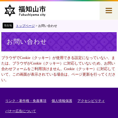
ペ
メ
ー
ニ
ジ
ュ
の
ー
先
を
トップページ
>
お問い合わせ
頭
飛
本
で
ば
お問い合わせ
文
す
し
。
て
本
ブラウザでCookie（クッキー）が使用できる設定になっていない、ま
文
たは、ブラウザがCookie（クッキー）に対応していないため、お問い
へ
合わせフォームをご利用頂けません。Cookie（クッキー）に対応して
いて、この画面が表示されている場合は、ページ更新を行ってくださ
い。
リンク・著作権・免責事項
個人情報保護
アクセシビリティ
バナー広告について