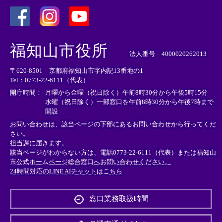
＜
＜
＜
外
外
外
福知山市役所
部
部
部
法人番号 4000020262013
リ
リ
リ
〒620-8501 京都府福知山市字内記13番地の1
ン
ン
ン
Tel：0773-22-6111（代表）
ク
ク
ク
＞
＞
＞
開庁時間：
月曜から金曜（祝日除く）午前8時30分から午後5時15分
水曜（祝日除く）一部窓口を午前8時30分から午後7時まで
開設
お問い合わせは、該当ページの下部にあるお問い合わせから行ってくだ
さい。
担当課に届きます。
該当ページがわからない方は、電話0773-22-6111（代表）または
福知山
市公式ホームページ総合窓口へお問い合わせください。
24時間対応のLINE AIチャットはこちら
＜
外
窓口業務取扱時間
部
リ
ン