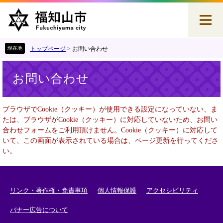
ペ
メ
ー
ニ
ジ
ュ
の
ー
先
を
トップページ
>
お問い合わせ
頭
飛
本
で
ば
お問い合わせ
文
す
し
。
て
本
ブラウザでCookie（クッキー）が使用できる設定になっていない、ま
文
たは、ブラウザがCookie（クッキー）に対応していないため、お問い
へ
合わせフォームをご利用頂けません。Cookie（クッキー）に対応して
いて、この画面が表示されている場合は、ページ更新を行ってくださ
い。
リンク・著作権・免責事項
個人情報保護
アクセシビリティ
バナー広告について