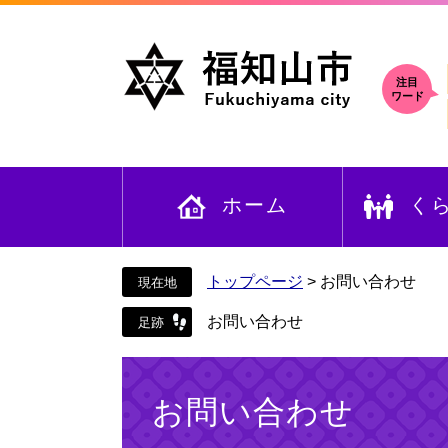
ペ
メ
ー
ニ
ジ
ュ
の
ー
注目
ワード
先
を
頭
飛
で
ば
す
し
ホーム
く
。
て
本
文
へ
トップページ
>
お問い合わせ
お問い合わせ
本
文
お問い合わせ