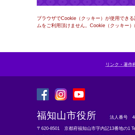
ブラウザでCookie（クッキー）が使用でき
ムをご利用頂けません。Cookie（クッキ
リンク・著作
＜
＜
＜
外
外
外
福知山市役所
法人番号 400
部
部
部
リ
リ
リ
〒620-8501 京都府福知山市字内記13番地の1
T
ン
ン
ン