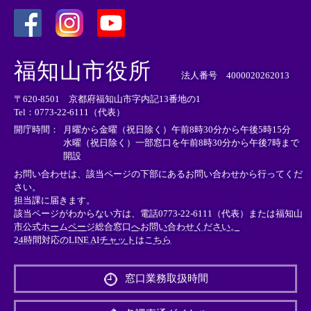
＜
＜
＜
外
外
外
福知山市役所
部
部
部
法人番号 4000020262013
リ
リ
リ
〒620-8501 京都府福知山市字内記13番地の1
ン
ン
ン
Tel：0773-22-6111（代表）
ク
ク
ク
＞
＞
＞
開庁時間：
月曜から金曜（祝日除く）午前8時30分から午後5時15分
水曜（祝日除く）一部窓口を午前8時30分から午後7時まで
開設
お問い合わせは、該当ページの下部にあるお問い合わせから行ってくだ
さい。
担当課に届きます。
該当ページがわからない方は、電話0773-22-6111（代表）または
福知山
市公式ホームページ総合窓口へお問い合わせください。
24時間対応のLINE AIチャットはこちら
＜
外
窓口業務取扱時間
部
リ
ン