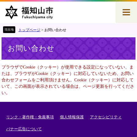
ペ
メ
ー
ニ
ジ
ュ
の
ー
先
を
トップページ
>
お問い合わせ
頭
飛
本
で
ば
お問い合わせ
文
す
し
。
て
本
ブラウザでCookie（クッキー）が使用できる設定になっていない、ま
文
たは、ブラウザがCookie（クッキー）に対応していないため、お問い
へ
合わせフォームをご利用頂けません。Cookie（クッキー）に対応して
いて、この画面が表示されている場合は、ページ更新を行ってくださ
い。
リンク・著作権・免責事項
個人情報保護
アクセシビリティ
バナー広告について