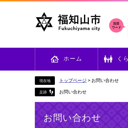
ペ
メ
ー
ニ
ジ
ュ
の
ー
注目
ワード
先
を
頭
飛
で
ば
す
し
ホーム
く
。
て
本
文
へ
トップページ
>
お問い合わせ
お問い合わせ
本
文
お問い合わせ