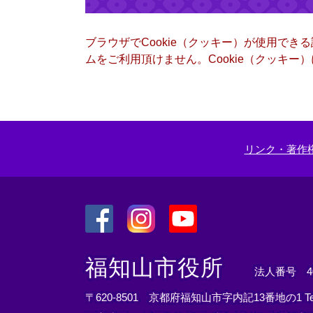
ブラウザでCookie（クッキー）が使用でき
ムをご利用頂けません。Cookie（クッキ
リンク・著作
＜
＜
＜
外
外
外
福知山市役所
法人番号 400
部
部
部
リ
リ
リ
〒620-8501 京都府福知山市字内記13番地の1
T
ン
ン
ン