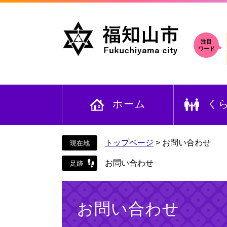
ペ
メ
ー
ニ
ジ
ュ
の
ー
注目
ワード
先
を
頭
飛
で
ば
す
し
ホーム
く
。
て
本
文
へ
トップページ
>
お問い合わせ
お問い合わせ
本
文
お問い合わせ