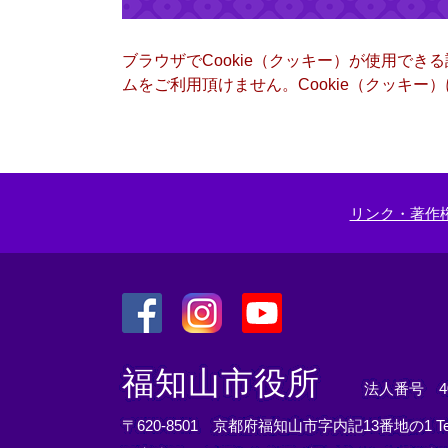
ブラウザでCookie（クッキー）が使用でき
ムをご利用頂けません。Cookie（クッキ
リンク・著作
＜
＜
＜
外
外
外
福知山市役所
法人番号 400
部
部
部
リ
リ
リ
〒620-8501 京都府福知山市字内記13番地の1
T
ン
ン
ン