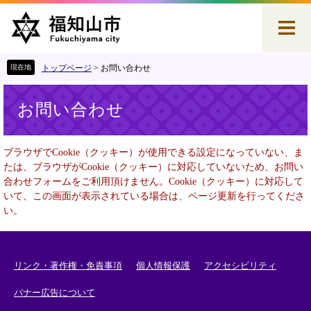
ペ
メ
ー
ニ
ジ
ュ
の
ー
先
を
トップページ
>
お問い合わせ
頭
飛
本
で
ば
お問い合わせ
文
す
し
。
て
本
ブラウザでCookie（クッキー）が使用できる設定になっていない、ま
文
たは、ブラウザがCookie（クッキー）に対応していないため、お問い
へ
合わせフォームをご利用頂けません。Cookie（クッキー）に対応して
いて、この画面が表示されている場合は、ページ更新を行ってくださ
い。
リンク・著作権・免責事項
個人情報保護
アクセシビリティ
バナー広告について