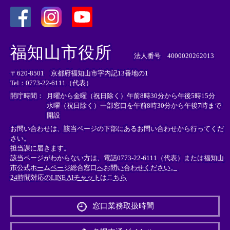
＜
＜
＜
外
外
外
福知山市役所
部
部
部
法人番号 4000020262013
リ
リ
リ
〒620-8501 京都府福知山市字内記13番地の1
ン
ン
ン
Tel：0773-22-6111（代表）
ク
ク
ク
＞
＞
＞
開庁時間：
月曜から金曜（祝日除く）午前8時30分から午後5時15分
水曜（祝日除く）一部窓口を午前8時30分から午後7時まで
開設
お問い合わせは、該当ページの下部にあるお問い合わせから行ってくだ
さい。
担当課に届きます。
該当ページがわからない方は、電話0773-22-6111（代表）または
福知山
市公式ホームページ総合窓口へお問い合わせください。
24時間対応のLINE AIチャットはこちら
＜
外
窓口業務取扱時間
部
リ
ン