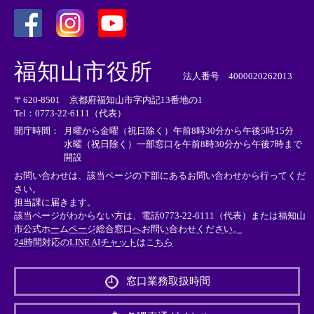
＜
＜
＜
外
外
外
福知山市役所
部
部
部
法人番号 4000020262013
リ
リ
リ
〒620-8501 京都府福知山市字内記13番地の1
ン
ン
ン
Tel：0773-22-6111（代表）
ク
ク
ク
＞
＞
＞
開庁時間：
月曜から金曜（祝日除く）午前8時30分から午後5時15分
水曜（祝日除く）一部窓口を午前8時30分から午後7時まで
開設
お問い合わせは、該当ページの下部にあるお問い合わせから行ってくだ
さい。
担当課に届きます。
該当ページがわからない方は、電話0773-22-6111（代表）または
福知山
市公式ホームページ総合窓口へお問い合わせください。
24時間対応のLINE AIチャットはこちら
＜
外
窓口業務取扱時間
部
リ
ン