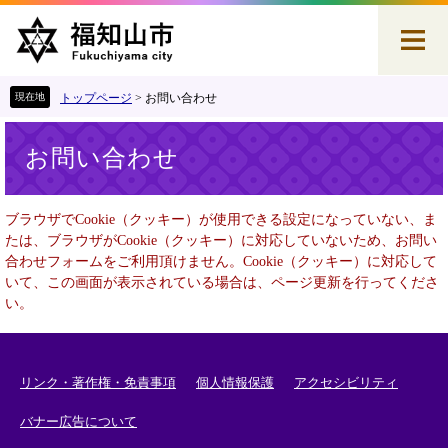
ペ
メ
ー
ニ
ジ
ュ
の
ー
先
を
トップページ
>
お問い合わせ
頭
飛
本
で
ば
お問い合わせ
文
す
し
。
て
本
ブラウザでCookie（クッキー）が使用できる設定になっていない、ま
文
たは、ブラウザがCookie（クッキー）に対応していないため、お問い
へ
合わせフォームをご利用頂けません。Cookie（クッキー）に対応して
いて、この画面が表示されている場合は、ページ更新を行ってくださ
い。
リンク・著作権・免責事項
個人情報保護
アクセシビリティ
バナー広告について