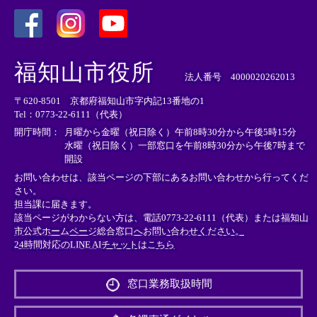
＜
＜
＜
外
外
外
福知山市役所
部
部
部
法人番号 4000020262013
リ
リ
リ
〒620-8501 京都府福知山市字内記13番地の1
ン
ン
ン
Tel：0773-22-6111（代表）
ク
ク
ク
＞
＞
＞
開庁時間：
月曜から金曜（祝日除く）午前8時30分から午後5時15分
水曜（祝日除く）一部窓口を午前8時30分から午後7時まで
開設
お問い合わせは、該当ページの下部にあるお問い合わせから行ってくだ
さい。
担当課に届きます。
該当ページがわからない方は、電話0773-22-6111（代表）または
福知山
市公式ホームページ総合窓口へお問い合わせください。
24時間対応のLINE AIチャットはこちら
＜
外
窓口業務取扱時間
部
リ
ン