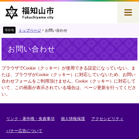
ペ
メ
ー
ニ
ジ
ュ
の
ー
先
を
トップページ
>
お問い合わせ
頭
飛
本
で
ば
お問い合わせ
文
す
し
。
て
本
ブラウザでCookie（クッキー）が使用できる設定になっていない、ま
文
たは、ブラウザがCookie（クッキー）に対応していないため、お問い
へ
合わせフォームをご利用頂けません。Cookie（クッキー）に対応して
いて、この画面が表示されている場合は、ページ更新を行ってくださ
い。
リンク・著作権・免責事項
個人情報保護
アクセシビリティ
バナー広告について