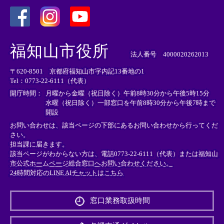
＜
＜
＜
外
外
外
福知山市役所
部
部
部
法人番号 4000020262013
リ
リ
リ
〒620-8501 京都府福知山市字内記13番地の1
ン
ン
ン
Tel：0773-22-6111（代表）
ク
ク
ク
＞
＞
＞
開庁時間：
月曜から金曜（祝日除く）午前8時30分から午後5時15分
水曜（祝日除く）一部窓口を午前8時30分から午後7時まで
開設
お問い合わせは、該当ページの下部にあるお問い合わせから行ってくだ
さい。
担当課に届きます。
該当ページがわからない方は、電話0773-22-6111（代表）または
福知山
市公式ホームページ総合窓口へお問い合わせください。
24時間対応のLINE AIチャットはこちら
＜
外
窓口業務取扱時間
部
リ
ン