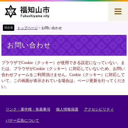
ペ
メ
ー
ニ
ジ
ュ
の
ー
先
を
トップページ
>
お問い合わせ
頭
飛
本
で
ば
お問い合わせ
文
す
し
。
て
本
ブラウザでCookie（クッキー）が使用できる設定になっていない、ま
文
たは、ブラウザがCookie（クッキー）に対応していないため、お問い
へ
合わせフォームをご利用頂けません。Cookie（クッキー）に対応して
いて、この画面が表示されている場合は、ページ更新を行ってくださ
い。
リンク・著作権・免責事項
個人情報保護
アクセシビリティ
バナー広告について