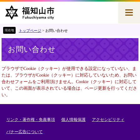
ペ
メ
ー
ニ
ジ
ュ
の
ー
先
を
トップページ
>
お問い合わせ
頭
飛
本
で
ば
お問い合わせ
文
す
し
。
て
本
ブラウザでCookie（クッキー）が使用できる設定になっていない、ま
文
たは、ブラウザがCookie（クッキー）に対応していないため、お問い
へ
合わせフォームをご利用頂けません。Cookie（クッキー）に対応して
いて、この画面が表示されている場合は、ページ更新を行ってくださ
い。
リンク・著作権・免責事項
個人情報保護
アクセシビリティ
バナー広告について