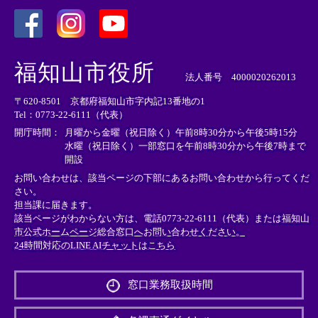
＜
＜
＜
外
外
外
福知山市役所
部
部
部
法人番号 4000020262013
リ
リ
リ
〒620-8501 京都府福知山市字内記13番地の1
ン
ン
ン
Tel：0773-22-6111（代表）
ク
ク
ク
＞
＞
＞
開庁時間：
月曜から金曜（祝日除く）午前8時30分から午後5時15分
水曜（祝日除く）一部窓口を午前8時30分から午後7時まで
開設
お問い合わせは、該当ページの下部にあるお問い合わせから行ってくだ
さい。
担当課に届きます。
該当ページがわからない方は、電話0773-22-6111（代表）または
福知山
市公式ホームページ総合窓口へお問い合わせください。
24時間対応のLINE AIチャットはこちら
＜
外
窓口業務取扱時間
部
リ
ン