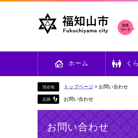
ペ
メ
ー
ニ
ジ
ュ
の
ー
注目
ワード
先
を
頭
飛
で
ば
す
し
ホーム
く
。
て
本
文
へ
トップページ
>
お問い合わせ
お問い合わせ
本
文
お問い合わせ