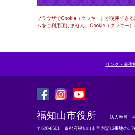
ブラウザでCookie（クッキー）が使用でき
ムをご利用頂けません。Cookie（クッキ
リンク・著作
＜
＜
＜
外
外
外
福知山市役所
法人番号 400
部
部
部
リ
リ
リ
〒620-8501 京都府福知山市字内記13番地の1
T
ン
ン
ン