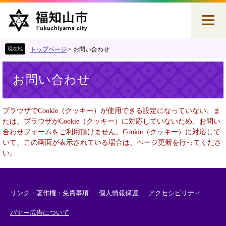
ペ
メ
ー
ニ
ジ
ュ
の
ー
先
を
トップページ
>
お問い合わせ
頭
飛
本
で
ば
お問い合わせ
文
す
し
。
て
本
ブラウザでCookie（クッキー）が使用できる設定になっていない、ま
文
たは、ブラウザがCookie（クッキー）に対応していないため、お問い
へ
合わせフォームをご利用頂けません。Cookie（クッキー）に対応して
いて、この画面が表示されている場合は、ページ更新を行ってくださ
い。
リンク・著作権・免責事項
個人情報保護
アクセシビリティ
バナー広告について