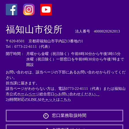
＜
＜
＜
外
外
外
福知山市役所
部
部
部
法人番号 4000020262013
リ
リ
リ
〒620-8501 京都府福知山市字内記13番地の1
ン
ン
ン
Tel：0773-22-6111（代表）
ク
ク
ク
＞
＞
＞
開庁時間：
月曜から金曜（祝日除く）午前8時30分から午後5時15分
水曜（祝日除く）一部窓口を午前8時30分から午後7時まで
開設
お問い合わせは、該当ページの下部にあるお問い合わせから行ってくだ
さい。
担当課に届きます。
該当ページがわからない方は、電話0773-22-6111（代表）または
福知山
市公式ホームページ総合窓口へお問い合わせください。
24時間対応のLINE AIチャットはこちら
＜
外
窓口業務取扱時間
部
リ
ン