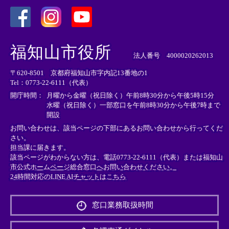
＜
＜
＜
外
外
外
福知山市役所
部
部
部
法人番号 4000020262013
リ
リ
リ
〒620-8501 京都府福知山市字内記13番地の1
ン
ン
ン
Tel：0773-22-6111（代表）
ク
ク
ク
＞
＞
＞
開庁時間：
月曜から金曜（祝日除く）午前8時30分から午後5時15分
水曜（祝日除く）一部窓口を午前8時30分から午後7時まで
開設
お問い合わせは、該当ページの下部にあるお問い合わせから行ってくだ
さい。
担当課に届きます。
該当ページがわからない方は、電話0773-22-6111（代表）または
福知山
市公式ホームページ総合窓口へお問い合わせください。
24時間対応のLINE AIチャットはこちら
＜
外
窓口業務取扱時間
部
リ
ン