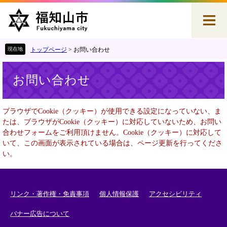
ペ
メ
ー
ニ
ジ
ュ
の
ー
先
を
トップページ
>
お問い合わせ
頭
飛
本
で
ば
お問い合わせ
文
す
し
。
て
本
ブラウザでCookie（クッキー）が使用できる設定になっていない、ま
文
たは、ブラウザがCookie（クッキー）に対応していないため、お問い
へ
合わせフォームをご利用頂けません。Cookie（クッキー）に対応して
いて、この画面が表示されている場合は、ページ更新を行ってくださ
い。
リンク・著作権・免責事項
個人情報保護
アクセシビリティ
バナー広告について