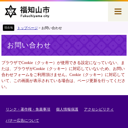
ペ
メ
ー
ニ
ジ
ュ
の
ー
先
を
トップページ
>
お問い合わせ
頭
飛
本
で
ば
お問い合わせ
文
す
し
。
て
本
ブラウザでCookie（クッキー）が使用できる設定になっていない、ま
文
たは、ブラウザがCookie（クッキー）に対応していないため、お問い
へ
合わせフォームをご利用頂けません。Cookie（クッキー）に対応して
いて、この画面が表示されている場合は、ページ更新を行ってくださ
い。
リンク・著作権・免責事項
個人情報保護
アクセシビリティ
バナー広告について