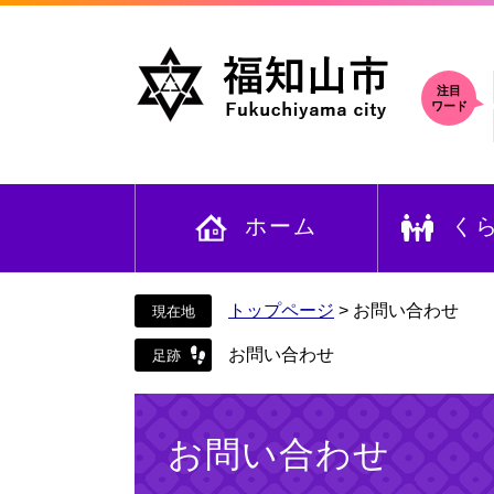
ペ
メ
ー
ニ
ジ
ュ
の
ー
注目
ワード
先
を
頭
飛
で
ば
す
し
ホーム
く
。
て
本
文
へ
トップページ
>
お問い合わせ
お問い合わせ
本
文
お問い合わせ