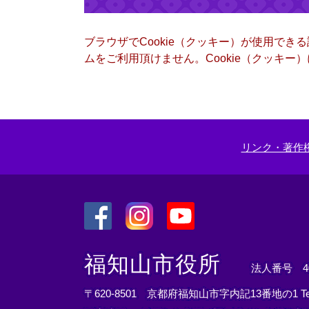
ブラウザでCookie（クッキー）が使用でき
ムをご利用頂けません。Cookie（クッキ
リンク・著作
＜
＜
＜
外
外
外
福知山市役所
法人番号 400
部
部
部
リ
リ
リ
〒620-8501 京都府福知山市字内記13番地の1
T
ン
ン
ン