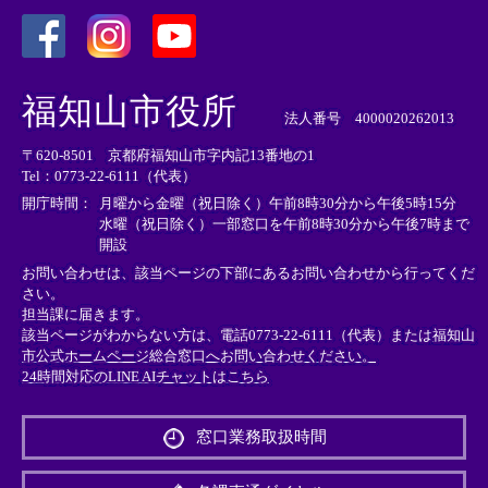
＜
＜
＜
外
外
外
福知山市役所
部
部
部
法人番号 4000020262013
リ
リ
リ
〒620-8501 京都府福知山市字内記13番地の1
ン
ン
ン
Tel：0773-22-6111（代表）
ク
ク
ク
＞
＞
＞
開庁時間：
月曜から金曜（祝日除く）午前8時30分から午後5時15分
水曜（祝日除く）一部窓口を午前8時30分から午後7時まで
開設
お問い合わせは、該当ページの下部にあるお問い合わせから行ってくだ
さい。
担当課に届きます。
該当ページがわからない方は、電話0773-22-6111（代表）または
福知山
市公式ホームページ総合窓口へお問い合わせください。
24時間対応のLINE AIチャットはこちら
＜
外
窓口業務取扱時間
部
リ
ン