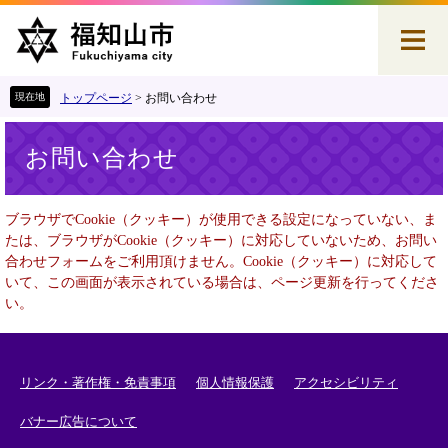
ペ
メ
ー
ニ
ジ
ュ
の
ー
先
を
トップページ
>
お問い合わせ
頭
飛
本
で
ば
お問い合わせ
文
す
し
。
て
本
ブラウザでCookie（クッキー）が使用できる設定になっていない、ま
文
たは、ブラウザがCookie（クッキー）に対応していないため、お問い
へ
合わせフォームをご利用頂けません。Cookie（クッキー）に対応して
いて、この画面が表示されている場合は、ページ更新を行ってくださ
い。
リンク・著作権・免責事項
個人情報保護
アクセシビリティ
バナー広告について