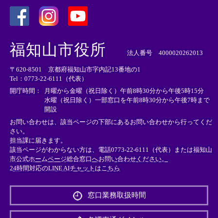
＜
＜
＜
外
外
外
福知山市役所
部
部
部
法人番号 4000020262013
リ
リ
リ
〒620-8501 京都府福知山市字内記13番地の1
ン
ン
ン
Tel：0773-22-6111（代表）
ク
ク
ク
＞
＞
＞
開庁時間：
月曜から金曜（祝日除く）午前8時30分から午後5時15分
水曜（祝日除く）一部窓口を午前8時30分から午後7時まで
開設
お問い合わせは、該当ページの下部にあるお問い合わせから行ってくだ
さい。
担当課に届きます。
該当ページがわからない方は、電話0773-22-6111（代表）または
福知山
市公式ホームページ総合窓口へお問い合わせください。
24時間対応のLINE AIチャットはこちら
＜
外
窓口業務取扱時間
部
リ
ン