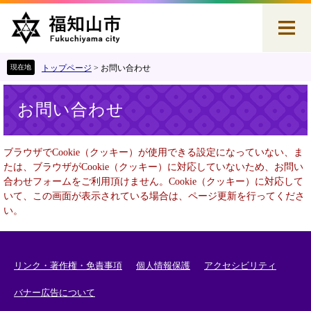
ペ
メ
ー
ニ
ジ
ュ
の
ー
先
を
トップページ
>
お問い合わせ
頭
飛
本
で
ば
お問い合わせ
文
す
し
。
て
本
ブラウザでCookie（クッキー）が使用できる設定になっていない、ま
文
たは、ブラウザがCookie（クッキー）に対応していないため、お問い
へ
合わせフォームをご利用頂けません。Cookie（クッキー）に対応して
いて、この画面が表示されている場合は、ページ更新を行ってくださ
い。
リンク・著作権・免責事項
個人情報保護
アクセシビリティ
バナー広告について