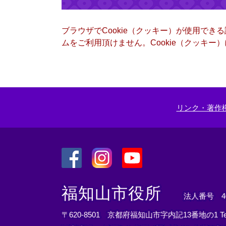
ブラウザでCookie（クッキー）が使用でき
ムをご利用頂けません。Cookie（クッキ
リンク・著作
＜
＜
＜
外
外
外
福知山市役所
法人番号 400
部
部
部
リ
リ
リ
〒620-8501 京都府福知山市字内記13番地の1
T
ン
ン
ン