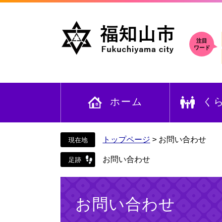
ペ
メ
ー
ニ
ジ
ュ
の
ー
注目
ワード
先
を
頭
飛
で
ば
す
し
ホーム
く
。
て
本
文
へ
トップページ
>
お問い合わせ
お問い合わせ
本
文
お問い合わせ