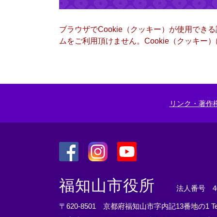
ブラウザでCookie（クッキー）が使用でき
ムをご利用頂けません。Cookie（クッキ
リンク・著作
＜
＜
＜
外
外
外
福知山市役所
法人番号 400
部
部
部
リ
リ
リ
〒620-8501 京都府福知山市字内記13番地の1
T
ン
ン
ン