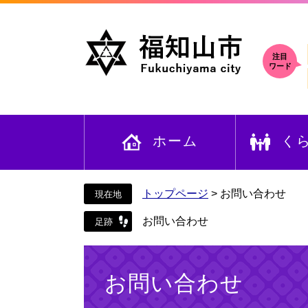
ペ
メ
ー
ニ
ジ
ュ
の
ー
注目
ワード
先
を
頭
飛
で
ば
す
し
ホーム
く
。
て
本
文
へ
トップページ
>
お問い合わせ
お問い合わせ
本
文
お問い合わせ