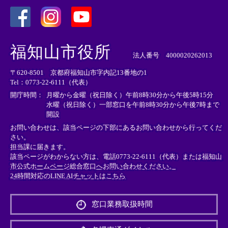
＜
＜
＜
外
外
外
福知山市役所
部
部
部
法人番号 4000020262013
リ
リ
リ
〒620-8501 京都府福知山市字内記13番地の1
ン
ン
ン
Tel：0773-22-6111（代表）
ク
ク
ク
＞
＞
＞
開庁時間：
月曜から金曜（祝日除く）午前8時30分から午後5時15分
水曜（祝日除く）一部窓口を午前8時30分から午後7時まで
開設
お問い合わせは、該当ページの下部にあるお問い合わせから行ってくだ
さい。
担当課に届きます。
該当ページがわからない方は、電話0773-22-6111（代表）または
福知山
市公式ホームページ総合窓口へお問い合わせください。
24時間対応のLINE AIチャットはこちら
＜
外
窓口業務取扱時間
部
リ
ン