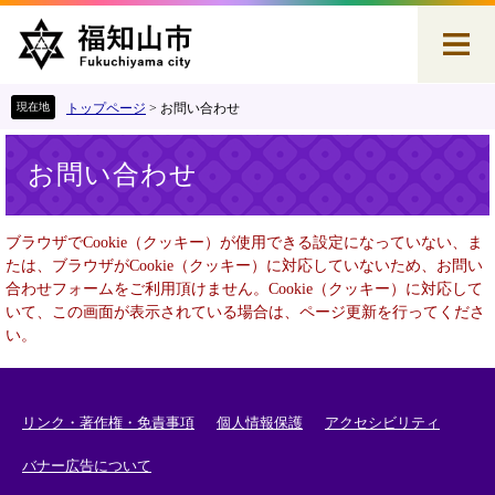
ペ
メ
ー
ニ
ジ
ュ
の
ー
先
を
トップページ
>
お問い合わせ
頭
飛
本
で
ば
お問い合わせ
文
す
し
。
て
本
ブラウザでCookie（クッキー）が使用できる設定になっていない、ま
文
たは、ブラウザがCookie（クッキー）に対応していないため、お問い
へ
合わせフォームをご利用頂けません。Cookie（クッキー）に対応して
いて、この画面が表示されている場合は、ページ更新を行ってくださ
い。
リンク・著作権・免責事項
個人情報保護
アクセシビリティ
バナー広告について