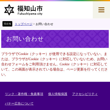
ペ
メ
ー
ニ
ジ
ュ
の
ー
先
を
トップページ
>
お問い合わせ
頭
飛
本
で
ば
お問い合わせ
文
す
し
。
て
本
ブラウザでCookie（クッキー）が使用できる設定になっていない、ま
文
たは、ブラウザがCookie（クッキー）に対応していないため、お問い
へ
合わせフォームをご利用頂けません。Cookie（クッキー）に対応して
いて、この画面が表示されている場合は、ページ更新を行ってくださ
い。
リンク・著作権・免責事項
個人情報保護
アクセシビリティ
バナー広告について