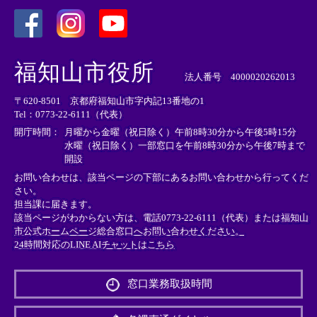
＜
＜
＜
外
外
外
福知山市役所
部
部
部
法人番号 4000020262013
リ
リ
リ
〒620-8501 京都府福知山市字内記13番地の1
ン
ン
ン
Tel：0773-22-6111（代表）
ク
ク
ク
＞
＞
＞
開庁時間：
月曜から金曜（祝日除く）午前8時30分から午後5時15分
水曜（祝日除く）一部窓口を午前8時30分から午後7時まで
開設
お問い合わせは、該当ページの下部にあるお問い合わせから行ってくだ
さい。
担当課に届きます。
該当ページがわからない方は、電話0773-22-6111（代表）または
福知山
市公式ホームページ総合窓口へお問い合わせください。
24時間対応のLINE AIチャットはこちら
＜
外
窓口業務取扱時間
部
リ
ン