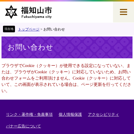
ペ
メ
ー
ニ
ジ
ュ
の
ー
先
を
トップページ
>
お問い合わせ
頭
飛
本
で
ば
お問い合わせ
文
す
し
。
て
本
ブラウザでCookie（クッキー）が使用できる設定になっていない、ま
文
たは、ブラウザがCookie（クッキー）に対応していないため、お問い
へ
合わせフォームをご利用頂けません。Cookie（クッキー）に対応して
いて、この画面が表示されている場合は、ページ更新を行ってくださ
い。
リンク・著作権・免責事項
個人情報保護
アクセシビリティ
バナー広告について