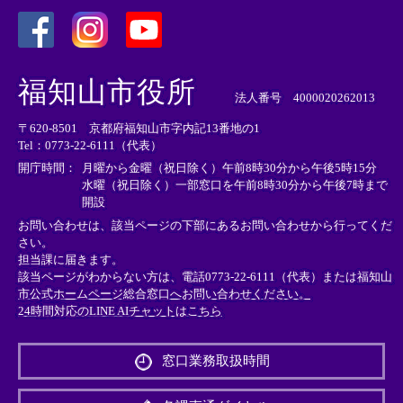
＜
＜
＜
外
外
外
福知山市役所
部
部
部
法人番号 4000020262013
リ
リ
リ
〒620-8501 京都府福知山市字内記13番地の1
ン
ン
ン
Tel：0773-22-6111（代表）
ク
ク
ク
＞
＞
＞
開庁時間：
月曜から金曜（祝日除く）午前8時30分から午後5時15分
水曜（祝日除く）一部窓口を午前8時30分から午後7時まで
開設
お問い合わせは、該当ページの下部にあるお問い合わせから行ってくだ
さい。
担当課に届きます。
該当ページがわからない方は、電話0773-22-6111（代表）または
福知山
市公式ホームページ総合窓口へお問い合わせください。
24時間対応のLINE AIチャットはこちら
＜
外
窓口業務取扱時間
部
リ
ン