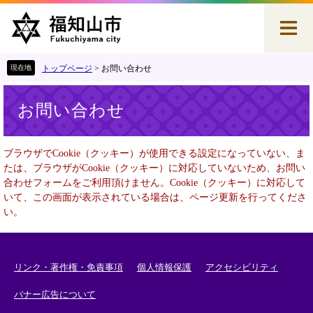
ペ
メ
ー
ニ
ジ
ュ
の
ー
先
を
トップページ
>
お問い合わせ
頭
飛
本
で
ば
お問い合わせ
文
す
し
。
て
本
ブラウザでCookie（クッキー）が使用できる設定になっていない、ま
文
たは、ブラウザがCookie（クッキー）に対応していないため、お問い
へ
合わせフォームをご利用頂けません。Cookie（クッキー）に対応して
いて、この画面が表示されている場合は、ページ更新を行ってくださ
い。
リンク・著作権・免責事項
個人情報保護
アクセシビリティ
バナー広告について