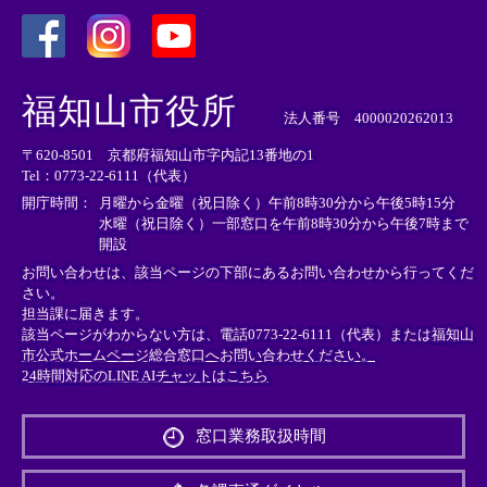
＜
＜
＜
外
外
外
福知山市役所
部
部
部
法人番号 4000020262013
リ
リ
リ
〒620-8501 京都府福知山市字内記13番地の1
ン
ン
ン
Tel：0773-22-6111（代表）
ク
ク
ク
＞
＞
＞
開庁時間：
月曜から金曜（祝日除く）午前8時30分から午後5時15分
水曜（祝日除く）一部窓口を午前8時30分から午後7時まで
開設
お問い合わせは、該当ページの下部にあるお問い合わせから行ってくだ
さい。
担当課に届きます。
該当ページがわからない方は、電話0773-22-6111（代表）または
福知山
市公式ホームページ総合窓口へお問い合わせください。
24時間対応のLINE AIチャットはこちら
＜
外
窓口業務取扱時間
部
リ
ン