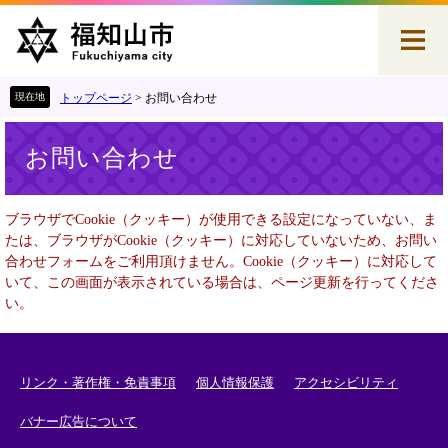
ペ
メ
ー
ニ
ジ
ュ
の
ー
先
を
トップページ
>
お問い合わせ
頭
飛
本
で
ば
お問い合わせ
文
す
し
。
て
本
ブラウザでCookie（クッキー）が使用できる設定になっていない、ま
文
たは、ブラウザがCookie（クッキー）に対応していないため、お問い
へ
合わせフォームをご利用頂けません。Cookie（クッキー）に対応して
いて、この画面が表示されている場合は、ページ更新を行ってくださ
い。
リンク・著作権・免責事項
個人情報保護
アクセシビリティ
バナー広告について