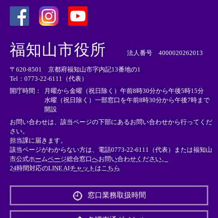
＜
＜
＜
外
外
外
福知山市役所
部
部
部
法人番号 4000020262013
リ
リ
リ
〒620-8501 京都府福知山市字内記13番地の1
ン
ン
ン
Tel：0773-22-6111（代表）
ク
ク
ク
＞
＞
＞
開庁時間：
月曜から金曜（祝日除く）午前8時30分から午後5時15分
水曜（祝日除く）一部窓口を午前8時30分から午後7時まで
開設
お問い合わせは、該当ページの下部にあるお問い合わせから行ってくだ
さい。
担当課に届きます。
該当ページがわからない方は、電話0773-22-6111（代表）または
福知山
市公式ホームページ総合窓口へお問い合わせください。
24時間対応のLINE AIチャットはこちら
＜
外
窓口業務取扱時間
部
リ
ン