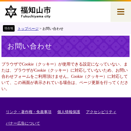
ペ
メ
ー
ニ
ジ
ュ
の
ー
先
を
トップページ
>
お問い合わせ
頭
飛
本
で
ば
お問い合わせ
文
す
し
。
て
本
ブラウザでCookie（クッキー）が使用できる設定になっていない、ま
文
たは、ブラウザがCookie（クッキー）に対応していないため、お問い
へ
合わせフォームをご利用頂けません。Cookie（クッキー）に対応して
いて、この画面が表示されている場合は、ページ更新を行ってくださ
い。
リンク・著作権・免責事項
個人情報保護
アクセシビリティ
バナー広告について