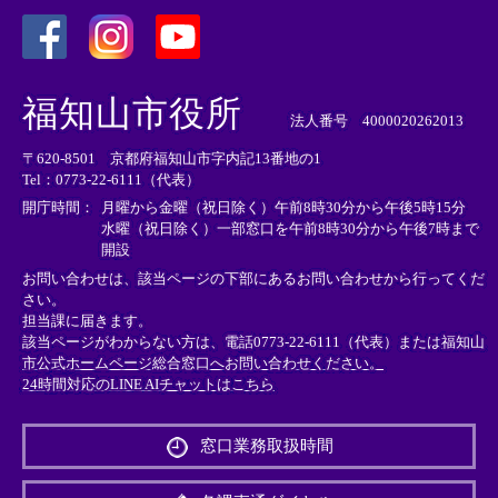
＜
＜
＜
外
外
外
福知山市役所
部
部
部
法人番号 4000020262013
リ
リ
リ
〒620-8501 京都府福知山市字内記13番地の1
ン
ン
ン
Tel：0773-22-6111（代表）
ク
ク
ク
＞
＞
＞
開庁時間：
月曜から金曜（祝日除く）午前8時30分から午後5時15分
水曜（祝日除く）一部窓口を午前8時30分から午後7時まで
開設
お問い合わせは、該当ページの下部にあるお問い合わせから行ってくだ
さい。
担当課に届きます。
該当ページがわからない方は、電話0773-22-6111（代表）または
福知山
市公式ホームページ総合窓口へお問い合わせください。
24時間対応のLINE AIチャットはこちら
＜
外
窓口業務取扱時間
部
リ
ン