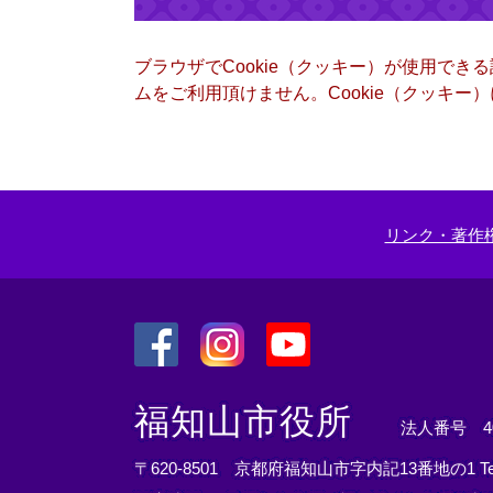
ブラウザでCookie（クッキー）が使用でき
ムをご利用頂けません。Cookie（クッキ
リンク・著作
＜
＜
＜
外
外
外
福知山市役所
法人番号 400
部
部
部
リ
リ
リ
〒620-8501 京都府福知山市字内記13番地の1
T
ン
ン
ン