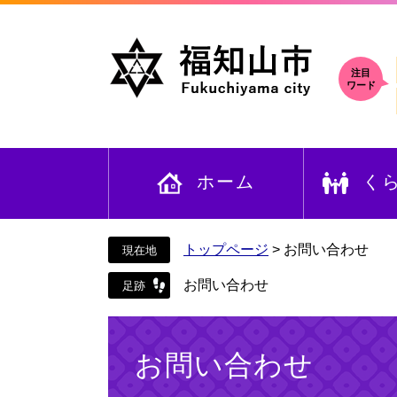
ペ
メ
ー
ニ
ジ
ュ
の
ー
注目
ワード
先
を
頭
飛
で
ば
す
し
ホーム
く
。
て
本
文
へ
トップページ
>
お問い合わせ
お問い合わせ
本
文
お問い合わせ