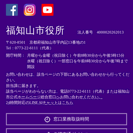
＜
＜
＜
外
外
外
福知山市役所
部
部
部
法人番号 4000020262013
リ
リ
リ
〒620-8501 京都府福知山市字内記13番地の1
ン
ン
ン
Tel：0773-22-6111（代表）
ク
ク
ク
＞
＞
＞
開庁時間：
月曜から金曜（祝日除く）午前8時30分から午後5時15分
水曜（祝日除く）一部窓口を午前8時30分から午後7時まで
開設
お問い合わせは、該当ページの下部にあるお問い合わせから行ってくだ
さい。
担当課に届きます。
該当ページがわからない方は、電話0773-22-6111（代表）または
福知山
市公式ホームページ総合窓口へお問い合わせください。
24時間対応のLINE AIチャットはこちら
＜
外
窓口業務取扱時間
部
リ
ン