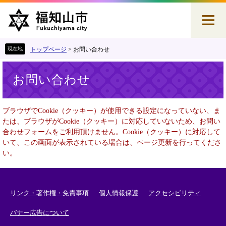
ペ
メ
ー
ニ
ジ
ュ
の
ー
先
を
トップページ
>
お問い合わせ
頭
飛
本
で
ば
お問い合わせ
文
す
し
。
て
本
ブラウザでCookie（クッキー）が使用できる設定になっていない、ま
文
たは、ブラウザがCookie（クッキー）に対応していないため、お問い
へ
合わせフォームをご利用頂けません。Cookie（クッキー）に対応して
いて、この画面が表示されている場合は、ページ更新を行ってくださ
い。
リンク・著作権・免責事項
個人情報保護
アクセシビリティ
バナー広告について