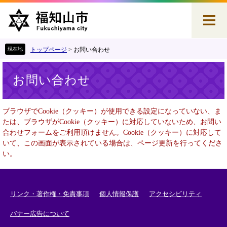
ペ
メ
ー
ニ
ジ
ュ
の
ー
先
を
トップページ
>
お問い合わせ
頭
飛
本
で
ば
お問い合わせ
文
す
し
。
て
本
ブラウザでCookie（クッキー）が使用できる設定になっていない、ま
文
たは、ブラウザがCookie（クッキー）に対応していないため、お問い
へ
合わせフォームをご利用頂けません。Cookie（クッキー）に対応して
いて、この画面が表示されている場合は、ページ更新を行ってくださ
い。
リンク・著作権・免責事項
個人情報保護
アクセシビリティ
バナー広告について