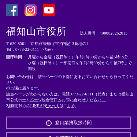
＜
＜
＜
外
外
外
福知山市役所
部
部
部
法人番号 4000020262013
リ
リ
リ
〒620-8501 京都府福知山市字内記13番地の1
ン
ン
ン
Tel：0773-22-6111（代表）
ク
ク
ク
＞
＞
＞
開庁時間：
月曜から金曜（祝日除く）午前8時30分から午後5時15分
水曜（祝日除く）一部窓口を午前8時30分から午後7時まで
開設
お問い合わせは、該当ページの下部にあるお問い合わせから行ってくだ
さい。
担当課に届きます。
該当ページがわからない方は、電話0773-22-6111（代表）または
福知山
市公式ホームページ総合窓口へお問い合わせください。
24時間対応のLINE AIチャットはこちら
＜
外
窓口業務取扱時間
部
リ
ン