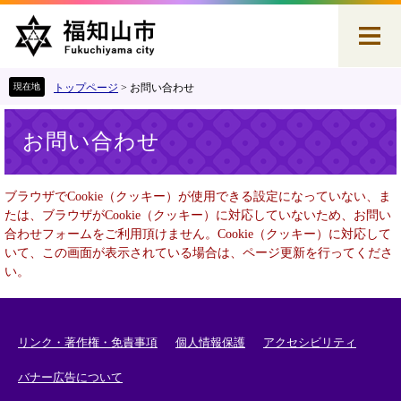
ペ
メ
ー
ニ
ジ
ュ
の
ー
先
を
トップページ
>
お問い合わせ
頭
飛
本
で
ば
お問い合わせ
文
す
し
。
て
本
ブラウザでCookie（クッキー）が使用できる設定になっていない、ま
文
たは、ブラウザがCookie（クッキー）に対応していないため、お問い
へ
合わせフォームをご利用頂けません。Cookie（クッキー）に対応して
いて、この画面が表示されている場合は、ページ更新を行ってくださ
い。
リンク・著作権・免責事項
個人情報保護
アクセシビリティ
バナー広告について