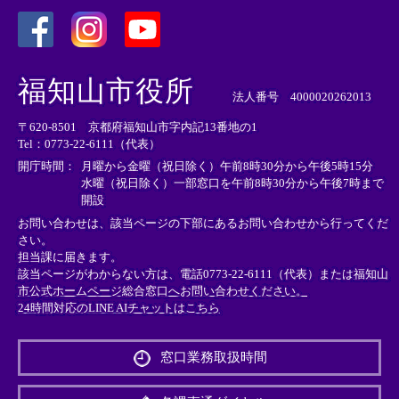
＜
＜
＜
外
外
外
福知山市役所
部
部
部
法人番号 4000020262013
リ
リ
リ
〒620-8501 京都府福知山市字内記13番地の1
ン
ン
ン
Tel：0773-22-6111（代表）
ク
ク
ク
＞
＞
＞
開庁時間：
月曜から金曜（祝日除く）午前8時30分から午後5時15分
水曜（祝日除く）一部窓口を午前8時30分から午後7時まで
開設
お問い合わせは、該当ページの下部にあるお問い合わせから行ってくだ
さい。
担当課に届きます。
該当ページがわからない方は、電話0773-22-6111（代表）または
福知山
市公式ホームページ総合窓口へお問い合わせください。
24時間対応のLINE AIチャットはこちら
＜
外
窓口業務取扱時間
部
リ
ン