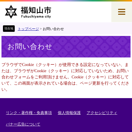
ペ
メ
ー
ニ
ジ
ュ
の
ー
先
を
トップページ
>
お問い合わせ
頭
飛
本
で
ば
お問い合わせ
文
す
し
。
て
本
ブラウザでCookie（クッキー）が使用できる設定になっていない、ま
文
たは、ブラウザがCookie（クッキー）に対応していないため、お問い
へ
合わせフォームをご利用頂けません。Cookie（クッキー）に対応して
いて、この画面が表示されている場合は、ページ更新を行ってくださ
い。
リンク・著作権・免責事項
個人情報保護
アクセシビリティ
バナー広告について