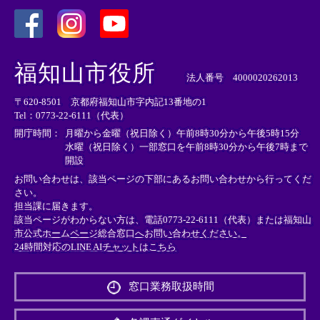
＜
＜
＜
外
外
外
福知山市役所
部
部
部
法人番号 4000020262013
リ
リ
リ
〒620-8501 京都府福知山市字内記13番地の1
ン
ン
ン
Tel：0773-22-6111（代表）
ク
ク
ク
＞
＞
＞
開庁時間：
月曜から金曜（祝日除く）午前8時30分から午後5時15分
水曜（祝日除く）一部窓口を午前8時30分から午後7時まで
開設
お問い合わせは、該当ページの下部にあるお問い合わせから行ってくだ
さい。
担当課に届きます。
該当ページがわからない方は、電話0773-22-6111（代表）または
福知山
市公式ホームページ総合窓口へお問い合わせください。
24時間対応のLINE AIチャットはこちら
＜
外
窓口業務取扱時間
部
リ
ン