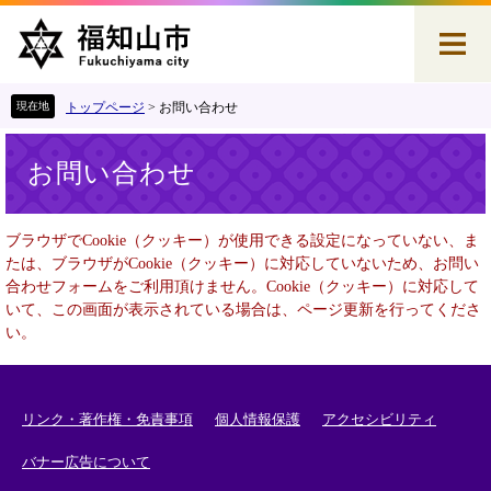
ペ
メ
ー
ニ
ジ
ュ
の
ー
先
を
トップページ
>
お問い合わせ
頭
飛
本
で
ば
お問い合わせ
文
す
し
。
て
本
ブラウザでCookie（クッキー）が使用できる設定になっていない、ま
文
たは、ブラウザがCookie（クッキー）に対応していないため、お問い
へ
合わせフォームをご利用頂けません。Cookie（クッキー）に対応して
いて、この画面が表示されている場合は、ページ更新を行ってくださ
い。
リンク・著作権・免責事項
個人情報保護
アクセシビリティ
バナー広告について