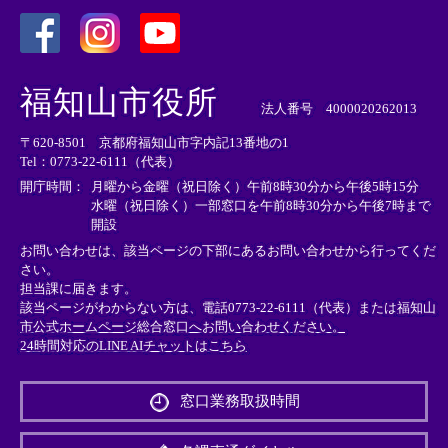
＜
＜
＜
外
外
外
福知山市役所
部
部
部
法人番号 4000020262013
リ
リ
リ
〒620-8501 京都府福知山市字内記13番地の1
ン
ン
ン
Tel：0773-22-6111（代表）
ク
ク
ク
＞
＞
＞
開庁時間：
月曜から金曜（祝日除く）午前8時30分から午後5時15分
水曜（祝日除く）一部窓口を午前8時30分から午後7時まで
開設
お問い合わせは、該当ページの下部にあるお問い合わせから行ってくだ
さい。
担当課に届きます。
該当ページがわからない方は、電話0773-22-6111（代表）または
福知山
市公式ホームページ総合窓口へお問い合わせください。
24時間対応のLINE AIチャットはこちら
＜
外
窓口業務取扱時間
部
リ
ン