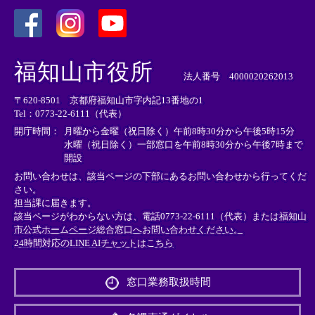
＜
＜
＜
外
外
外
福知山市役所
部
部
部
法人番号 4000020262013
リ
リ
リ
〒620-8501 京都府福知山市字内記13番地の1
ン
ン
ン
Tel：0773-22-6111（代表）
ク
ク
ク
＞
＞
＞
開庁時間：
月曜から金曜（祝日除く）午前8時30分から午後5時15分
水曜（祝日除く）一部窓口を午前8時30分から午後7時まで
開設
お問い合わせは、該当ページの下部にあるお問い合わせから行ってくだ
さい。
担当課に届きます。
該当ページがわからない方は、電話0773-22-6111（代表）または
福知山
市公式ホームページ総合窓口へお問い合わせください。
24時間対応のLINE AIチャットはこちら
＜
外
窓口業務取扱時間
部
リ
ン