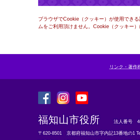
ブラウザでCookie（クッキー）が使用でき
ムをご利用頂けません。Cookie（クッキ
リンク・著作
＜
＜
＜
外
外
外
福知山市役所
法人番号 400
部
部
部
リ
リ
リ
〒620-8501 京都府福知山市字内記13番地の1
T
ン
ン
ン