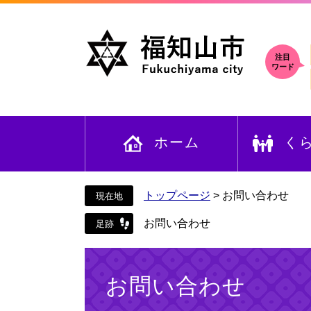
ペ
メ
ー
ニ
ジ
ュ
の
ー
注目
ワード
先
を
頭
飛
で
ば
す
し
ホーム
く
。
て
本
文
へ
トップページ
>
お問い合わせ
お問い合わせ
本
文
お問い合わせ