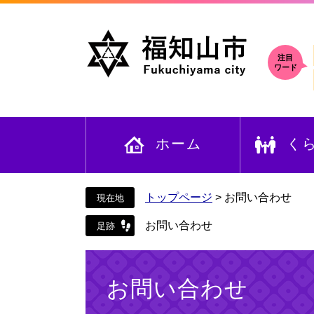
ペ
メ
ー
ニ
ジ
ュ
の
ー
注目
ワード
先
を
頭
飛
で
ば
す
し
ホーム
く
。
て
本
文
へ
トップページ
>
お問い合わせ
お問い合わせ
本
文
お問い合わせ