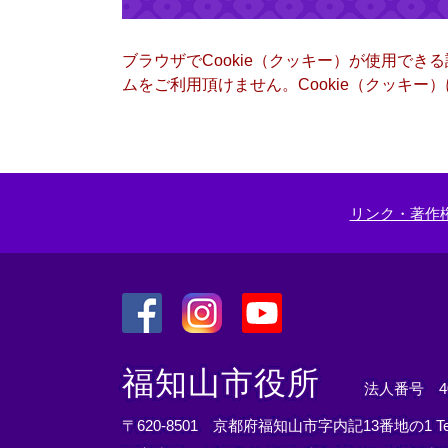
ブラウザでCookie（クッキー）が使用でき
ムをご利用頂けません。Cookie（クッキ
リンク・著作
＜
＜
＜
外
外
外
福知山市役所
法人番号 400
部
部
部
リ
リ
リ
〒620-8501 京都府福知山市字内記13番地の1
T
ン
ン
ン