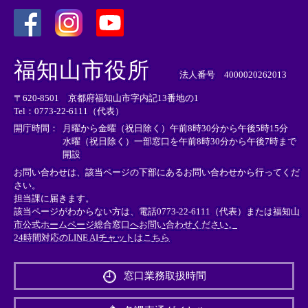
＜
＜
＜
外
外
外
福知山市役所
部
部
部
法人番号 4000020262013
リ
リ
リ
〒620-8501 京都府福知山市字内記13番地の1
ン
ン
ン
Tel：0773-22-6111（代表）
ク
ク
ク
＞
＞
＞
開庁時間：
月曜から金曜（祝日除く）午前8時30分から午後5時15分
水曜（祝日除く）一部窓口を午前8時30分から午後7時まで
開設
お問い合わせは、該当ページの下部にあるお問い合わせから行ってくだ
さい。
担当課に届きます。
該当ページがわからない方は、電話0773-22-6111（代表）または
福知山
市公式ホームページ総合窓口へお問い合わせください。
24時間対応のLINE AIチャットはこちら
＜
外
窓口業務取扱時間
部
リ
ン