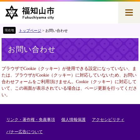
ペ
メ
ー
ニ
ジ
ュ
の
ー
先
を
トップページ
>
お問い合わせ
頭
飛
本
で
ば
お問い合わせ
文
す
し
。
て
本
ブラウザでCookie（クッキー）が使用できる設定になっていない、ま
文
たは、ブラウザがCookie（クッキー）に対応していないため、お問い
へ
合わせフォームをご利用頂けません。Cookie（クッキー）に対応して
いて、この画面が表示されている場合は、ページ更新を行ってくださ
い。
リンク・著作権・免責事項
個人情報保護
アクセシビリティ
バナー広告について