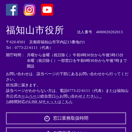
＜
＜
＜
外
外
外
福知山市役所
部
部
部
法人番号 4000020262013
リ
リ
リ
〒620-8501 京都府福知山市字内記13番地の1
ン
ン
ン
Tel：0773-22-6111（代表）
ク
ク
ク
＞
＞
＞
開庁時間：
月曜から金曜（祝日除く）午前8時30分から午後5時15分
水曜（祝日除く）一部窓口を午前8時30分から午後7時まで
開設
お問い合わせは、該当ページの下部にあるお問い合わせから行ってくだ
さい。
担当課に届きます。
該当ページがわからない方は、電話0773-22-6111（代表）または
福知山
市公式ホームページ総合窓口へお問い合わせください。
24時間対応のLINE AIチャットはこちら
＜
外
窓口業務取扱時間
部
リ
ン