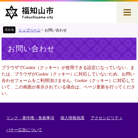
ペ
メ
ー
ニ
ジ
ュ
の
ー
先
を
トップページ
>
お問い合わせ
頭
飛
本
で
ば
お問い合わせ
文
す
し
。
て
本
ブラウザでCookie（クッキー）が使用できる設定になっていない、ま
文
たは、ブラウザがCookie（クッキー）に対応していないため、お問い
へ
合わせフォームをご利用頂けません。Cookie（クッキー）に対応して
いて、この画面が表示されている場合は、ページ更新を行ってくださ
い。
リンク・著作権・免責事項
個人情報保護
アクセシビリティ
バナー広告について