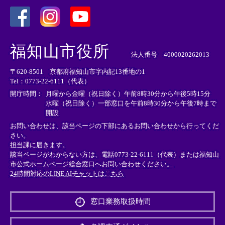
＜
＜
＜
外
外
外
福知山市役所
部
部
部
法人番号 4000020262013
リ
リ
リ
〒620-8501 京都府福知山市字内記13番地の1
ン
ン
ン
Tel：0773-22-6111（代表）
ク
ク
ク
＞
＞
＞
開庁時間：
月曜から金曜（祝日除く）午前8時30分から午後5時15分
水曜（祝日除く）一部窓口を午前8時30分から午後7時まで
開設
お問い合わせは、該当ページの下部にあるお問い合わせから行ってくだ
さい。
担当課に届きます。
該当ページがわからない方は、電話0773-22-6111（代表）または
福知山
市公式ホームページ総合窓口へお問い合わせください。
24時間対応のLINE AIチャットはこちら
＜
外
窓口業務取扱時間
部
リ
ン