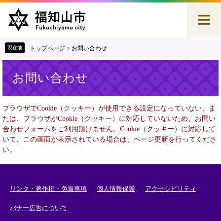
ペ
メ
ー
ニ
ジ
ュ
の
ー
先
を
トップページ
>
お問い合わせ
頭
飛
本
で
ば
お問い合わせ
文
す
し
。
て
本
ブラウザでCookie（クッキー）が使用できる設定になっていない、ま
文
たは、ブラウザがCookie（クッキー）に対応していないため、お問い
へ
合わせフォームをご利用頂けません。Cookie（クッキー）に対応して
いて、この画面が表示されている場合は、ページ更新を行ってくださ
い。
リンク・著作権・免責事項
個人情報保護
アクセシビリティ
バナー広告について