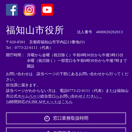
＜
＜
＜
外
外
外
福知山市役所
部
部
部
法人番号 4000020262013
リ
リ
リ
〒620-8501 京都府福知山市字内記13番地の1
ン
ン
ン
Tel：0773-22-6111（代表）
ク
ク
ク
＞
＞
＞
開庁時間：
月曜から金曜（祝日除く）午前8時30分から午後5時15分
水曜（祝日除く）一部窓口を午前8時30分から午後7時まで
開設
お問い合わせは、該当ページの下部にあるお問い合わせから行ってくだ
さい。
担当課に届きます。
該当ページがわからない方は、電話0773-22-6111（代表）または
福知山
市公式ホームページ総合窓口へお問い合わせください。
24時間対応のLINE AIチャットはこちら
＜
外
窓口業務取扱時間
部
リ
ン