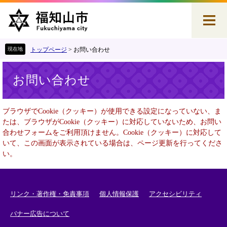
ペ
メ
ー
ニ
ジ
ュ
の
ー
先
を
トップページ
>
お問い合わせ
頭
飛
本
で
ば
お問い合わせ
文
す
し
。
て
本
ブラウザでCookie（クッキー）が使用できる設定になっていない、ま
文
たは、ブラウザがCookie（クッキー）に対応していないため、お問い
へ
合わせフォームをご利用頂けません。Cookie（クッキー）に対応して
いて、この画面が表示されている場合は、ページ更新を行ってくださ
い。
リンク・著作権・免責事項
個人情報保護
アクセシビリティ
バナー広告について