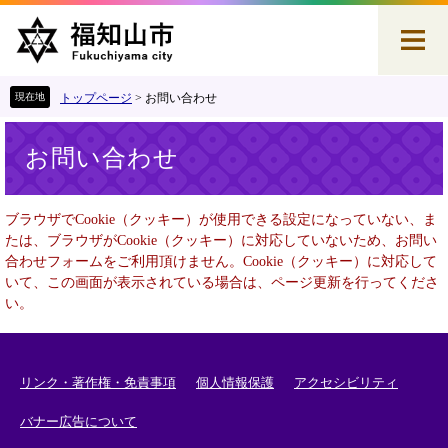
ペ
メ
ー
ニ
ジ
ュ
の
ー
先
を
トップページ
>
お問い合わせ
頭
飛
本
で
ば
お問い合わせ
文
す
し
。
て
本
ブラウザでCookie（クッキー）が使用できる設定になっていない、ま
文
たは、ブラウザがCookie（クッキー）に対応していないため、お問い
へ
合わせフォームをご利用頂けません。Cookie（クッキー）に対応して
いて、この画面が表示されている場合は、ページ更新を行ってくださ
い。
リンク・著作権・免責事項
個人情報保護
アクセシビリティ
バナー広告について