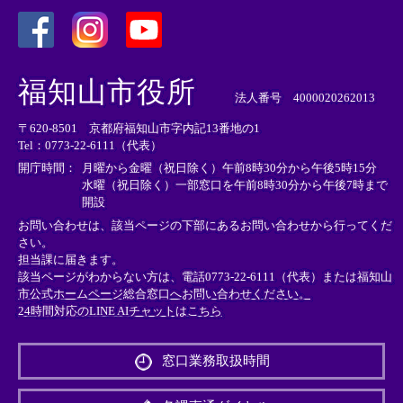
＜
＜
＜
外
外
外
福知山市役所
部
部
部
法人番号 4000020262013
リ
リ
リ
〒620-8501 京都府福知山市字内記13番地の1
ン
ン
ン
Tel：0773-22-6111（代表）
ク
ク
ク
＞
＞
＞
開庁時間：
月曜から金曜（祝日除く）午前8時30分から午後5時15分
水曜（祝日除く）一部窓口を午前8時30分から午後7時まで
開設
お問い合わせは、該当ページの下部にあるお問い合わせから行ってくだ
さい。
担当課に届きます。
該当ページがわからない方は、電話0773-22-6111（代表）または
福知山
市公式ホームページ総合窓口へお問い合わせください。
24時間対応のLINE AIチャットはこちら
＜
外
窓口業務取扱時間
部
リ
ン