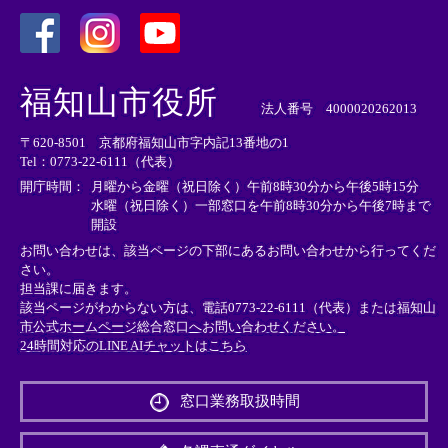
＜
＜
＜
外
外
外
福知山市役所
部
部
部
法人番号 4000020262013
リ
リ
リ
〒620-8501 京都府福知山市字内記13番地の1
ン
ン
ン
Tel：0773-22-6111（代表）
ク
ク
ク
＞
＞
＞
開庁時間：
月曜から金曜（祝日除く）午前8時30分から午後5時15分
水曜（祝日除く）一部窓口を午前8時30分から午後7時まで
開設
お問い合わせは、該当ページの下部にあるお問い合わせから行ってくだ
さい。
担当課に届きます。
該当ページがわからない方は、電話0773-22-6111（代表）または
福知山
市公式ホームページ総合窓口へお問い合わせください。
24時間対応のLINE AIチャットはこちら
＜
外
窓口業務取扱時間
部
リ
ン