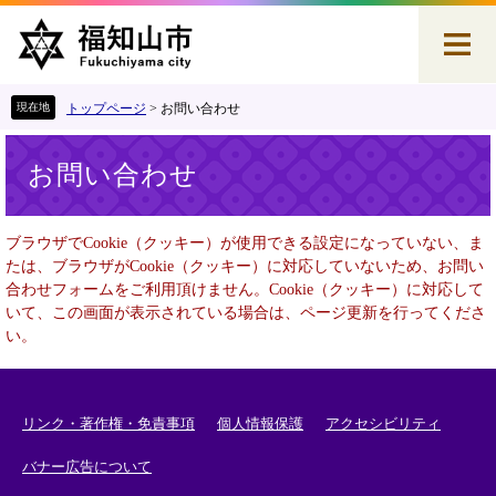
ペ
メ
ー
ニ
ジ
ュ
の
ー
先
を
トップページ
>
お問い合わせ
頭
飛
本
で
ば
お問い合わせ
文
す
し
。
て
本
ブラウザでCookie（クッキー）が使用できる設定になっていない、ま
文
たは、ブラウザがCookie（クッキー）に対応していないため、お問い
へ
合わせフォームをご利用頂けません。Cookie（クッキー）に対応して
いて、この画面が表示されている場合は、ページ更新を行ってくださ
い。
リンク・著作権・免責事項
個人情報保護
アクセシビリティ
バナー広告について