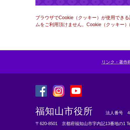
ブラウザでCookie（クッキー）が使用でき
ムをご利用頂けません。Cookie（クッキ
リンク・著作
＜
＜
＜
外
外
外
福知山市役所
法人番号 400
部
部
部
リ
リ
リ
〒620-8501 京都府福知山市字内記13番地の1
T
ン
ン
ン