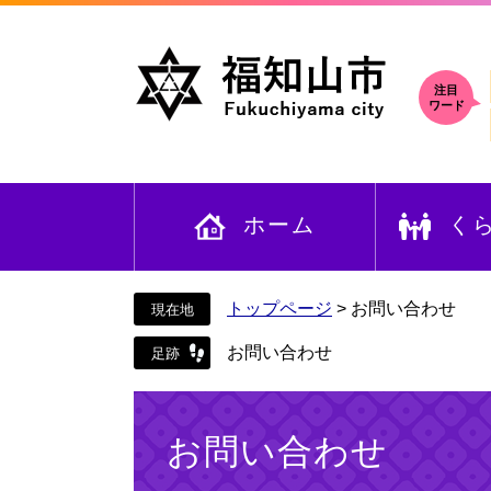
ペ
メ
ー
ニ
ジ
ュ
の
ー
注目
ワード
先
を
頭
飛
で
ば
す
し
ホーム
く
。
て
本
文
へ
トップページ
>
お問い合わせ
お問い合わせ
本
文
お問い合わせ