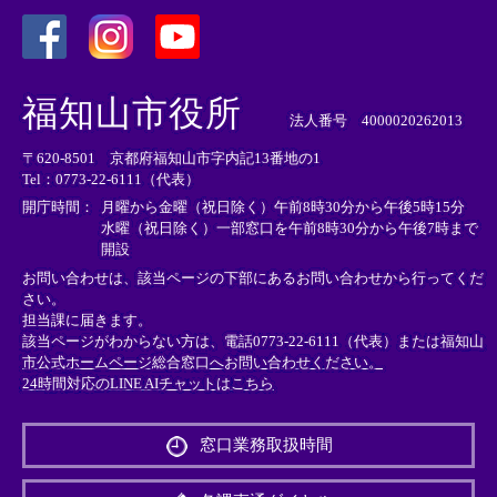
＜
＜
＜
外
外
外
福知山市役所
部
部
部
法人番号 4000020262013
リ
リ
リ
〒620-8501 京都府福知山市字内記13番地の1
ン
ン
ン
Tel：0773-22-6111（代表）
ク
ク
ク
＞
＞
＞
開庁時間：
月曜から金曜（祝日除く）午前8時30分から午後5時15分
水曜（祝日除く）一部窓口を午前8時30分から午後7時まで
開設
お問い合わせは、該当ページの下部にあるお問い合わせから行ってくだ
さい。
担当課に届きます。
該当ページがわからない方は、電話0773-22-6111（代表）または
福知山
市公式ホームページ総合窓口へお問い合わせください。
24時間対応のLINE AIチャットはこちら
＜
外
窓口業務取扱時間
部
リ
ン