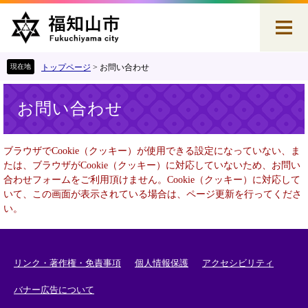
ペ
メ
ー
ニ
ジ
ュ
の
ー
先
を
トップページ
>
お問い合わせ
頭
飛
本
で
ば
お問い合わせ
文
す
し
。
て
本
ブラウザでCookie（クッキー）が使用できる設定になっていない、ま
文
たは、ブラウザがCookie（クッキー）に対応していないため、お問い
へ
合わせフォームをご利用頂けません。Cookie（クッキー）に対応して
いて、この画面が表示されている場合は、ページ更新を行ってくださ
い。
リンク・著作権・免責事項
個人情報保護
アクセシビリティ
バナー広告について