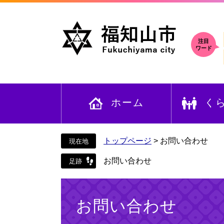
ペ
メ
ー
ニ
ジ
ュ
の
ー
注目
ワード
先
を
頭
飛
で
ば
す
し
ホーム
く
。
て
本
文
へ
トップページ
>
お問い合わせ
お問い合わせ
本
文
お問い合わせ