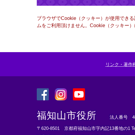
ブラウザでCookie（クッキー）が使用でき
ムをご利用頂けません。Cookie（クッキ
リンク・著作
＜
＜
＜
外
外
外
福知山市役所
法人番号 400
部
部
部
リ
リ
リ
〒620-8501 京都府福知山市字内記13番地の1
T
ン
ン
ン