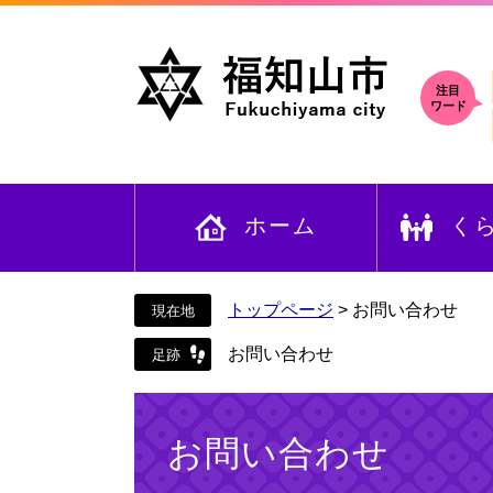
ペ
メ
ー
ニ
ジ
ュ
の
ー
注目
ワード
先
を
頭
飛
で
ば
す
し
ホーム
く
。
て
本
文
へ
トップページ
>
お問い合わせ
お問い合わせ
本
文
お問い合わせ