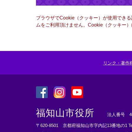
ブラウザでCookie（クッキー）が使用でき
ムをご利用頂けません。Cookie（クッキ
リンク・著作
＜
＜
＜
外
外
外
福知山市役所
法人番号 400
部
部
部
リ
リ
リ
〒620-8501 京都府福知山市字内記13番地の1
T
ン
ン
ン