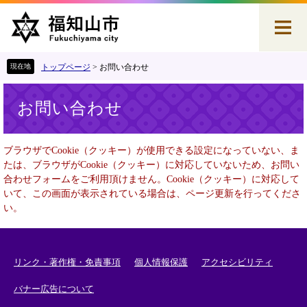
ペ
メ
ー
ニ
ジ
ュ
の
ー
先
を
トップページ
>
お問い合わせ
頭
飛
本
で
ば
お問い合わせ
文
す
し
。
て
本
ブラウザでCookie（クッキー）が使用できる設定になっていない、ま
文
たは、ブラウザがCookie（クッキー）に対応していないため、お問い
へ
合わせフォームをご利用頂けません。Cookie（クッキー）に対応して
いて、この画面が表示されている場合は、ページ更新を行ってくださ
い。
リンク・著作権・免責事項
個人情報保護
アクセシビリティ
バナー広告について