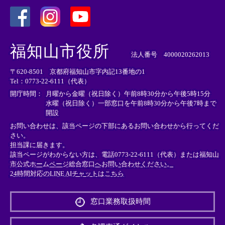
＜
＜
＜
外
外
外
福知山市役所
部
部
部
法人番号 4000020262013
リ
リ
リ
〒620-8501 京都府福知山市字内記13番地の1
ン
ン
ン
Tel：0773-22-6111（代表）
ク
ク
ク
＞
＞
＞
開庁時間：
月曜から金曜（祝日除く）午前8時30分から午後5時15分
水曜（祝日除く）一部窓口を午前8時30分から午後7時まで
開設
お問い合わせは、該当ページの下部にあるお問い合わせから行ってくだ
さい。
担当課に届きます。
該当ページがわからない方は、電話0773-22-6111（代表）または
福知山
市公式ホームページ総合窓口へお問い合わせください。
24時間対応のLINE AIチャットはこちら
＜
外
窓口業務取扱時間
部
リ
ン