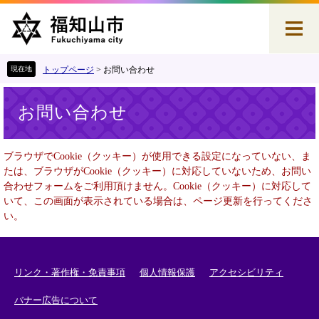
ペ
メ
ー
ニ
ジ
ュ
の
ー
先
を
トップページ
>
お問い合わせ
頭
飛
本
で
ば
お問い合わせ
文
す
し
。
て
本
ブラウザでCookie（クッキー）が使用できる設定になっていない、ま
文
たは、ブラウザがCookie（クッキー）に対応していないため、お問い
へ
合わせフォームをご利用頂けません。Cookie（クッキー）に対応して
いて、この画面が表示されている場合は、ページ更新を行ってくださ
い。
リンク・著作権・免責事項
個人情報保護
アクセシビリティ
バナー広告について