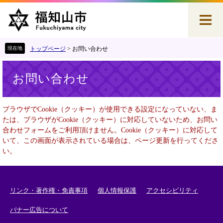
ペ
メ
ー
ニ
ジ
ュ
の
ー
先
を
トップページ
>
お問い合わせ
頭
飛
本
で
ば
お問い合わせ
文
す
し
。
て
本
ブラウザでCookie（クッキー）が使用できる設定になっていない、ま
文
たは、ブラウザがCookie（クッキー）に対応していないため、お問い
へ
合わせフォームをご利用頂けません。Cookie（クッキー）に対応して
いて、この画面が表示されている場合は、ページ更新を行ってくださ
い。
リンク・著作権・免責事項
個人情報保護
アクセシビリティ
バナー広告について