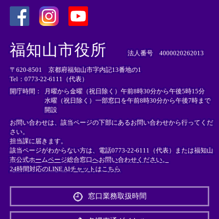
＜
＜
＜
外
外
外
福知山市役所
部
部
部
法人番号 4000020262013
リ
リ
リ
〒620-8501 京都府福知山市字内記13番地の1
ン
ン
ン
Tel：0773-22-6111（代表）
ク
ク
ク
＞
＞
＞
開庁時間：
月曜から金曜（祝日除く）午前8時30分から午後5時15分
水曜（祝日除く）一部窓口を午前8時30分から午後7時まで
開設
お問い合わせは、該当ページの下部にあるお問い合わせから行ってくだ
さい。
担当課に届きます。
該当ページがわからない方は、電話0773-22-6111（代表）または
福知山
市公式ホームページ総合窓口へお問い合わせください。
24時間対応のLINE AIチャットはこちら
＜
外
窓口業務取扱時間
部
リ
ン