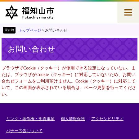
ペ
メ
ー
ニ
ジ
ュ
の
ー
先
を
トップページ
>
お問い合わせ
頭
飛
本
で
ば
お問い合わせ
文
す
し
。
て
本
ブラウザでCookie（クッキー）が使用できる設定になっていない、ま
文
たは、ブラウザがCookie（クッキー）に対応していないため、お問い
へ
合わせフォームをご利用頂けません。Cookie（クッキー）に対応して
いて、この画面が表示されている場合は、ページ更新を行ってくださ
い。
リンク・著作権・免責事項
個人情報保護
アクセシビリティ
バナー広告について