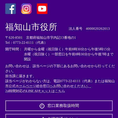
＜
＜
＜
外
外
外
福知山市役所
部
部
部
法人番号 4000020262013
リ
リ
リ
〒620-8501 京都府福知山市字内記13番地の1
ン
ン
ン
Tel：0773-22-6111（代表）
ク
ク
ク
＞
＞
＞
開庁時間：
月曜から金曜（祝日除く）午前8時30分から午後5時15分
水曜（祝日除く）一部窓口を午前8時30分から午後7時まで
開設
お問い合わせは、該当ページの下部にあるお問い合わせから行ってくだ
さい。
担当課に届きます。
該当ページがわからない方は、電話0773-22-6111（代表）または
福知山
市公式ホームページ総合窓口へお問い合わせください。
24時間対応のLINE AIチャットはこちら
＜
外
窓口業務取扱時間
部
リ
ン